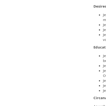
Desire
J
m
J
J
J
vo
Educat
J
b
Je
J
O
Je
J
J
Circan