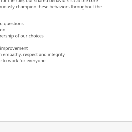
 for the role, our shared behaviors sit at the core
tinuously champion these behaviors throughout the
ig questions
ion
ership of our choices
s improvement
h empathy, respect and integrity
e to work for everyone
)