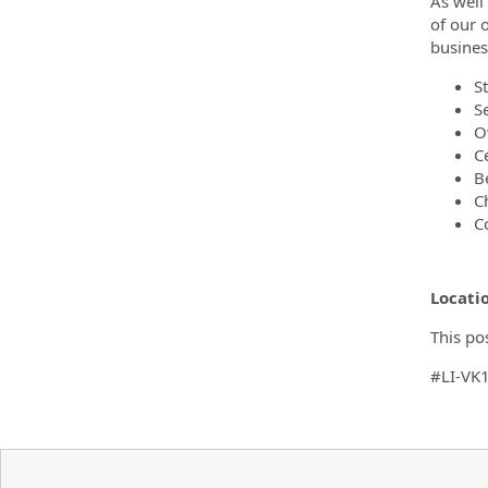
As well 
of our 
busines
S
Se
O
C
B
C
C
Locati
This po
#LI-VK