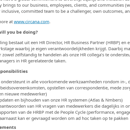
ty brings to our business, employees, clients, and communities (wi
r inclusive, committed team to be a challenger, own outcomes, and
more at
www.circana.com
.
ill you be doing?
ling bestaat uit een HR Director, HR Business Partner (HRBP) en e
stage waarbij je eigen verantwoordelijkheden krijgt. Daarbij maa
 zowel zelfstandig te handelen als onze HR collega’s te onders
agers in HR gerelateerde taken.
ponsibilities
e ondersteunt in alle voorkomende werkzaamheden rondom in-, doo
rbeidsovereenkomsten, opstellen van correspondentie, mede zorg
en nieuwe medewerker)
pdaten en bijhouden van onze HR systemen (Atlas & Nmbers)
eantwoorden van HR vragen van medewerkers die dagelijks in 
upporten van de HRBP met de People Cycle (performance, engage
aarnaast kan er gevraagd worden om ad hoc taken op te pakken
rements