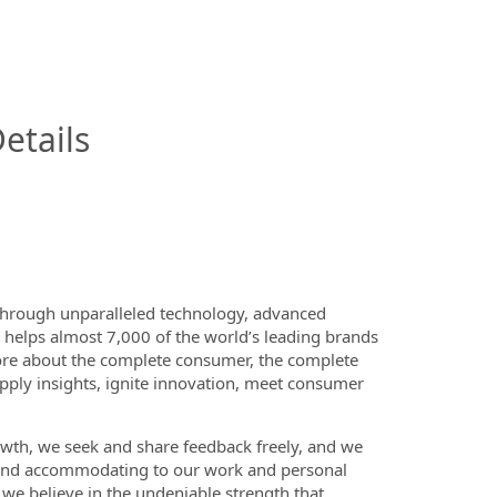
InfoModal.Title
etails
 Through unparalleled technology, advanced
at helps almost 7,000 of the world’s leading brands
ore about the complete consumer, the complete
apply insights, ignite innovation, meet consumer
owth, we seek and share feedback freely, and we
le and accommodating to our work and personal
 we believe in the undeniable strength that