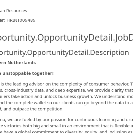
n Resources
er
:
HRINT009489
ishing.ThirdPartyJobBoards.More
ortunity.OpportunityDetail.JobD
rtunity.OpportunityDetail.Description
ern Netherlands
ormation.Locations
be unstoppable together!
 is the leading advisor on the complexity of consumer behavior.
cs, cross-industry data, and deep expertise, we provide clarity th
ailers take action and unlock business growth. We understand m
and the complete wallet so our clients can go beyond the data to 
 and outpace the competition.
ana, we are fueled by our passion for continuous learning and gr
te victories both big and small in an environment that is flexib
 have a global commitment to diversity,
equity,
and inclusion as