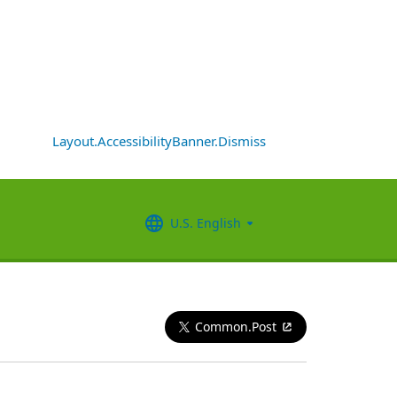
Layout.AccessibilityBanner.Dismiss
U.S. English
Common.Post