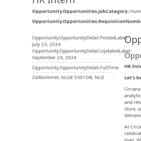
Opportunity.Opportunities.JobCategory
:
Huma
Opportunity.Opportunities.RequisitionNumb
Opportunity.Create.Publ
Opp
Opportunity.OpportunityDetail.PostedLabel
:
July 23, 2024
Opportunity.OpportunityDetail.UpdatedLabel
:
Oppo
September 24, 2024
HR Int
Opportunity.OpportunityDetail.FullTime
OpportunityDetail.CompanyInf
Zaltbommel, NLGE 5301DB, NLD
Let’s 
Circana
analyti
and ret
store, 
demand,
At Circ
celebra
lives.
We