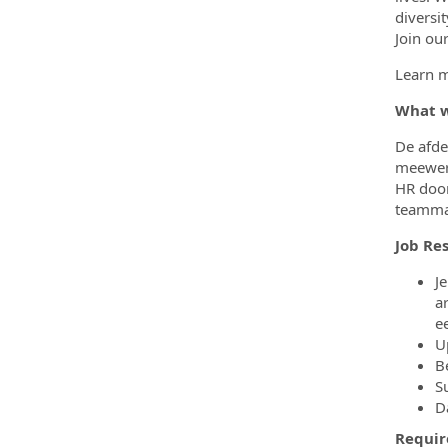
diversi
Join ou
Learn 
What w
De afde
meewerk
HR door
teamman
Job Res
J
a
e
U
B
S
D
Requi