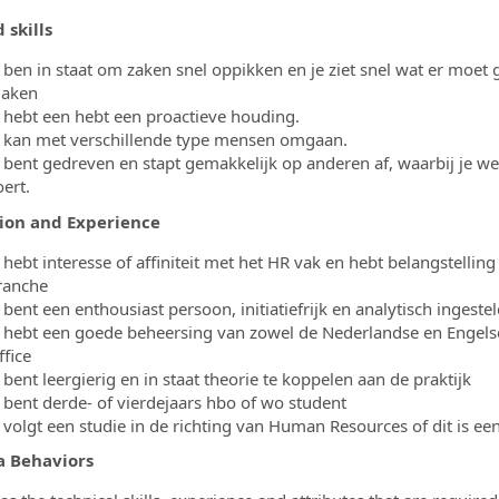
d skills
e ben in staat om zaken snel oppikken en je ziet snel wat er moet
aken
e hebt een hebt een proactieve houding.
e kan met verschillende type mensen omgaan.
e bent gedreven en stapt gemakkelijk op anderen af, waarbij je we
ert.
ion and Experience
e hebt interesse of affiniteit met het HR vak en hebt belangstel
ranche
 bent een enthousiast persoon, initiatiefrijk en analytisch ingestel
e hebt een goede beheersing van zowel de Nederlandse en Engel
ffice
 bent leergierig en in staat theorie te koppelen aan de praktijk
e bent derde- of vierdejaars hbo of wo student
e volgt een studie in de richting van Human Resources of dit is ee
a Behaviors