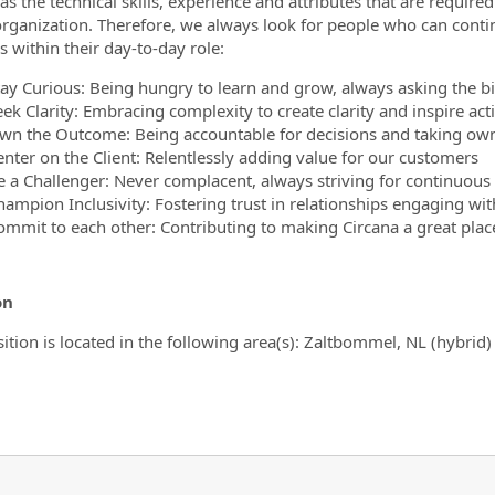
as the technical skills, experience and attributes that are required
organization. Therefore, we always look for people who can con
s within their day-to-day role:
tay Curious: Being hungry to learn and grow, always asking the b
ek Clarity: Embracing complexity to create clarity and inspire act
wn the Outcome: Being accountable for decisions and taking own
enter on the Client: Relentlessly adding value for our customers
e a Challenger: Never complacent, always striving for continuou
hampion Inclusivity: Fostering trust in relationships engaging wit
ommit to each other: Contributing to making Circana a great plac
on
sition is located in the following area(s): Zaltbommel, NL (hybrid
1