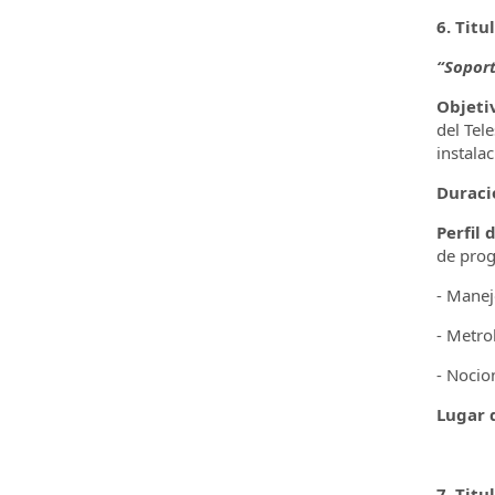
6. Titu
“Soport
Objeti
del Tel
instala
Duraci
Perfil 
de prog
- Manej
- Metro
- Nocio
Lugar d
7. Titu