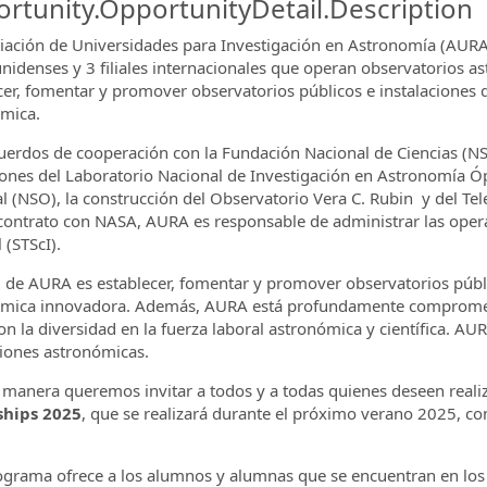
rtunity.OpportunityDetail.Description
iación de Universidades para Investigación en Astronomía (AURA)
nidenses y 3 filiales internacionales que operan observatorios a
cer, fomentar y promover observatorios públicos e instalaciones 
mica.
ormation.Locations
uerdos de cooperación con la Fundación Nacional de Ciencias (NS
ones del Laboratorio Nacional de Investigación en Astronomía Ópt
l (NSO), la construcción del Observatorio Vera C. Rubin y del Tel
contrato con NASA, AURA es responsable de administrar las operac
 (STScI).
l de AURA es establecer, fomentar y promover observatorios públi
mica innovadora. Además, AURA está profundamente comprometida
n la diversidad en la fuerza laboral astronómica y científica. AUR
ciones astronómicas.
 manera queremos invitar a todos y a todas quienes deseen realiz
ships 2025
, que se realizará durante el próximo verano 2025, c
ograma ofrece a los alumnos y alumnas que se encuentran en los 