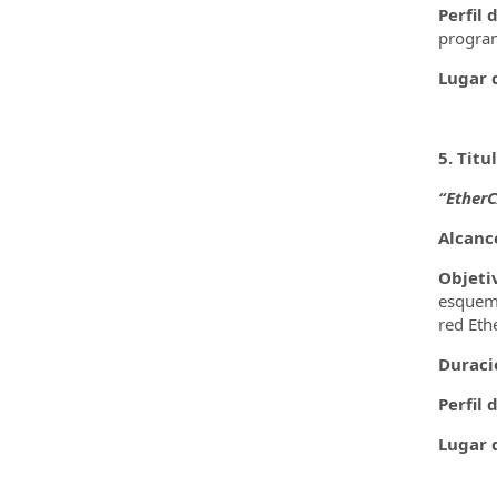
Perfil 
program
Lugar d
5. Titu
“EtherC
Alcanc
Objeti
esquema
red Eth
Duraci
Perfil 
Lugar d