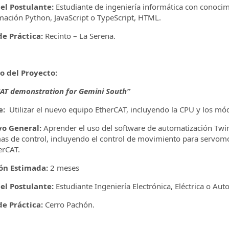
del Postulante:
Estudiante de ingeniería informática con conocim
ación Python, JavaScript o TypeScript, HTML.
e Práctica:
Recinto – La Serena.
lo del Proyecto:
AT demonstration for Gemini South”
e:
Utilizar el nuevo equipo EtherCAT, incluyendo la CPU y los mód
vo General:
Aprender el uso del software de automatización Twi
s de control, incluyendo el control de movimiento para servomot
erCAT.
ón Estimada:
2 meses
del Postulante:
Estudiante Ingeniería Electrónica, Eléctrica o Aut
e Práctica:
Cerro Pachón.