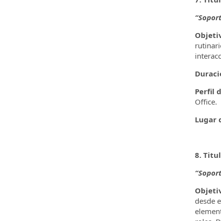
“Soport
Objeti
rutinar
interac
Duraci
Perfil 
Office.
Lugar d
8. Titu
“Soport
Objeti
desde e
element