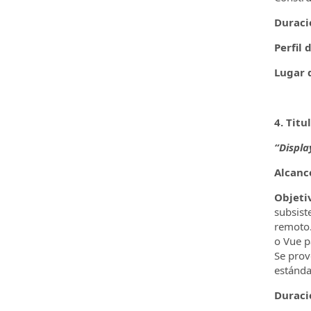
Duraci
Perfil 
Lugar d
4. Titu
“Displa
Alcanc
Objeti
subsist
remoto.
o Vue p
Se prov
estánda
Duraci