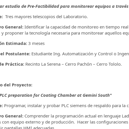
ar estudio de Pre-Factibilidad para monitorear equipos a travé
e:
Tres mayores telescopios del Laboratorio.
vo General:
Identificar la capacidad de monitoreo en tiempo real
, y proponer la tecnología necesaria para monitorear aquellos equ
ón Estimada:
3 meses
del Postulante:
Estudiante Ing. Automatización y Control o Ingenie
e Práctica:
Recinto La Serena – Cerro Pachón – Cerro Tololo.
lo del Proyecto:
PLC preparation for Coating Chamber at Gemini South"
e:
Programar, instalar y probar PLC siemens de respaldo para la 
vo General:
Comprender la programación actual en lenguaje Ladder
 con equipo externo y de producción. Hacer las configuraciones 
ir pantallas HMI adecuadas.