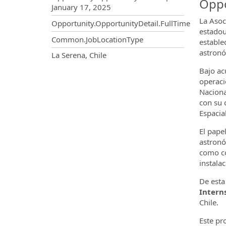
Oppo
January 17, 2025
La Asoc
Opportunity.OpportunityDetail.FullTime
estadou
Common.JobLocationType
estable
astronó
OpportunityDetail.CompanyInf
La Serena, Chile
Bajo ac
operaci
Naciona
con su 
Espacial
El pape
astronó
como co
instala
De esta
Intern
Chile.
Este pr