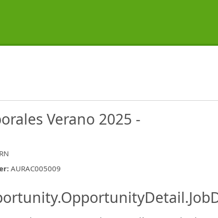
borales Verano 2025 -
ERN
er
:
AURAC005009
ishing.ThirdPartyJobBoards.More
ortunity.OpportunityDetail.JobD